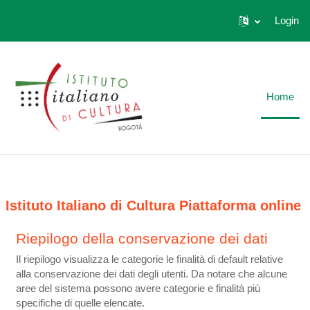
Login
Vai al contenuto principale
Home
Istituto Italiano di Cultura Piattaforma online
Riepilogo della conservazione dei dati
Il riepilogo visualizza le categorie le finalità di default relative
alla conservazione dei dati degli utenti. Da notare che alcune
aree del sistema possono avere categorie e finalità più
specifiche di quelle elencate.