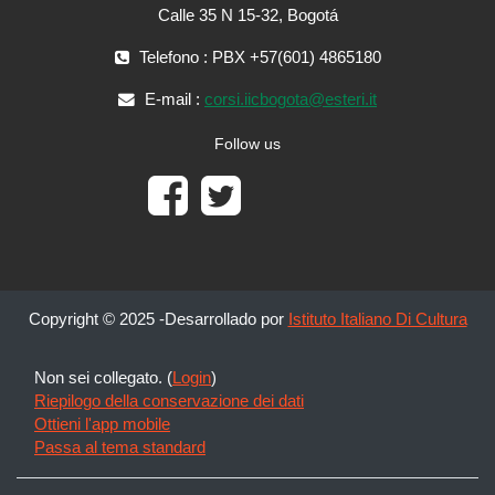
Calle 35 N 15-32, Bogotá
Telefono : PBX +57(601) 4865180
E-mail :
corsi.iicbogota@esteri.it
Follow us
Copyright © 2025 -Desarrollado por
Istituto Italiano Di Cultura
Non sei collegato. (
Login
)
Riepilogo della conservazione dei dati
Ottieni l'app mobile
Passa al tema standard