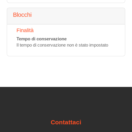
Blocchi
Finalità
Tempo di conservazione
Il tempo di conservazione non è stato impostato
Contattaci