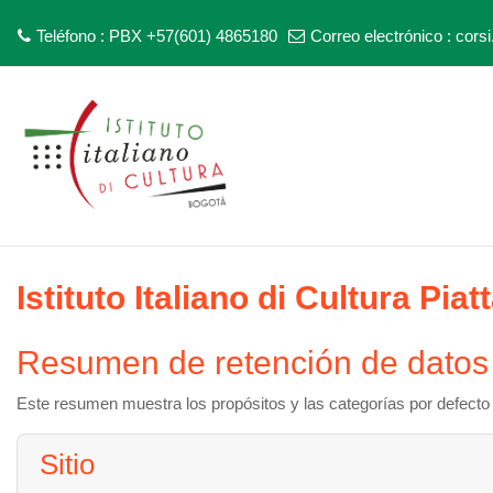
Teléfono : PBX +57(601) 4865180
Correo electrónico :
corsi
Saltar al contenido principal
Istituto Italiano di Cultura Pia
Resumen de retención de datos
Este resumen muestra los propósitos y las categorías por defecto p
Sitio