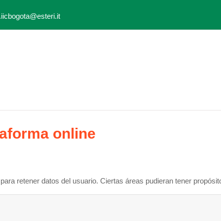
.iicbogota@esteri.it
ttaforma online
ara retener datos del usuario. Ciertas áreas pudieran tener propósit