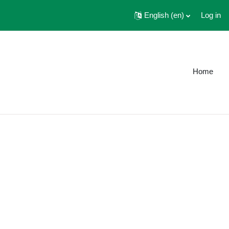
English ‎(en)‎
Log in
Home