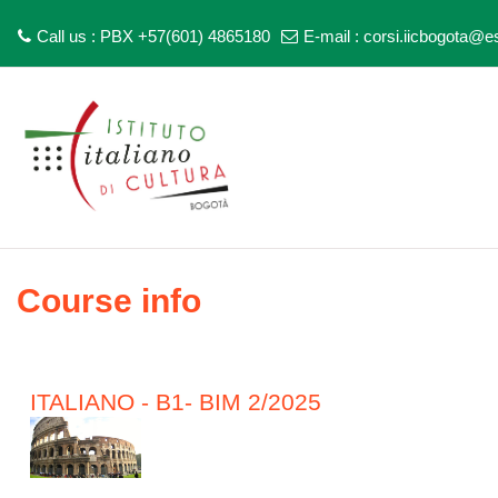
Call us : PBX +57(601) 4865180
E-mail :
corsi.iicbogota@est
Skip to main content
Course info
ITALIANO - B1- BIM 2/2025