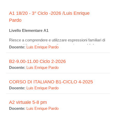
A1 18/20 - 3° Ciclo -2026 /Luis Enrique
Pardo
Livello Elementare A1
Riesce a comprendere e utilizzare espressioni familiari di
uso quotidiano e formule molto comuni per soddisfare
Docente:
Luis Enrique Pardo
bisogni di tipo concreto. Sa presentare sé stesso/a e altri
ed è in grado di porre domande su dati personali e
B2-9.00-11.00 Ciclo 2-2026
rispondere a domande analoghe (il luogo dove abita, le
persone che conosce, le cose che possiede).
Docente:
Luis Enrique Pardo
È in grado di interagire in modo semplice purché
CORSO DI ITALIANO B1-CICLO 4-2025
l'interlocutore parli lentamente e chiaramente e sia
Docente:
Luis Enrique Pardo
disposto a collaborare.
A2 virtuale 5-8 pm
Docente:
Luis Enrique Pardo