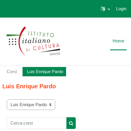
Login
Vai al contenuto principale
Home
Corsi
Luis Enrique Pardo
Luis Enrique Pardo
Categorie di corso
Cerca corsi
Cerca corsi