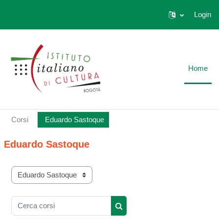
Login
Vai al contenuto principale
Home
Corsi
Eduardo Sastoque
Eduardo Sastoque
Categorie di corso
Cerca corsi
Cerca corsi