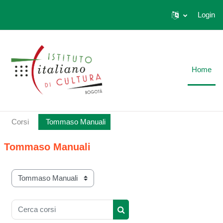
Login
Vai al contenuto principale
Home
Corsi
Tommaso Manuali
Tommaso Manuali
Categorie di corso
Cerca corsi
Cerca corsi