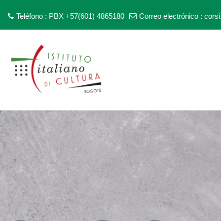
Teléfono : PBX +57(601) 4865180
Correo electrónico :
corsi
Saltar al contenido principal