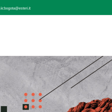
.iicbogota@esteri.it